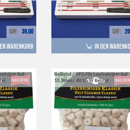
CHF
39.00
CHF
20
den Warenkorb
in den Warenk
freiniger Kal
Ballistol / VFG Filz Laufreiniger Kal
tel
10.3mm/.40 S&W Beutel