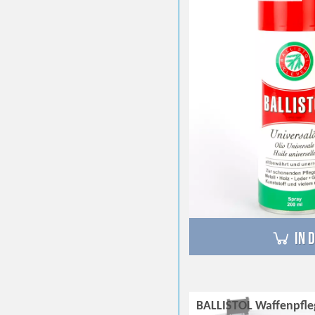
in 
BALLISTOL Waffenpfleg