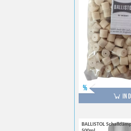
%
in 
BALLISTOL Schalldämp
500ml