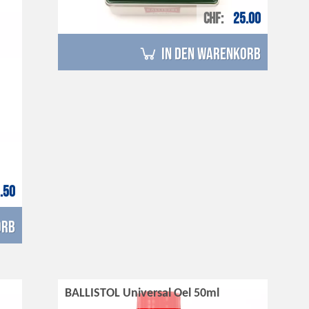
CHF
25.00
in den Warenkorb
.50
orb
BALLISTOL Universal Oel 50ml