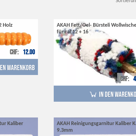
Sortierun
2 Holz
AKAH Fett/Oel- Bürsteli Wollwische
für cal 12 + 16
CHF
12.00
den Warenkorb
CHF
4
in den Warenk
ur Kaliber
AKAH Reinigungsgarnitur Kaliber K
9.3mm