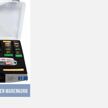
CHF
81.00
den Warenkorb