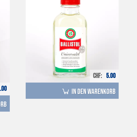
CHF
5.00
.00
in den Warenkorb
orb