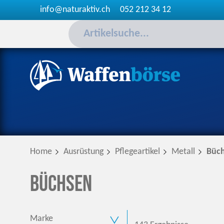
info@naturaktiv.ch
052 212 34 12
Home
Ausrüstung
Pflegeartikel
Metall
Büc
Büchsen
Marke