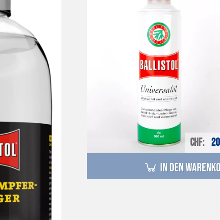
CHF
20
in den Warenk