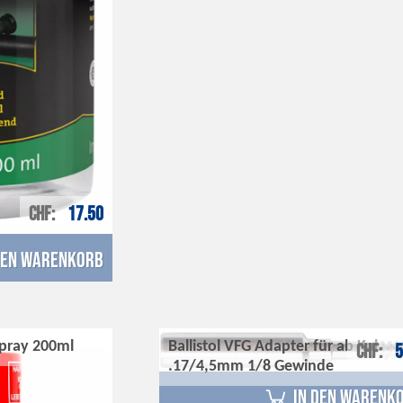
CHF
17.50
den Warenkorb
Spray 200ml
Ballistol VFG Adapter für ab Kal.
CHF
5
.17/4,5mm 1/8 Gewinde
in den Warenk