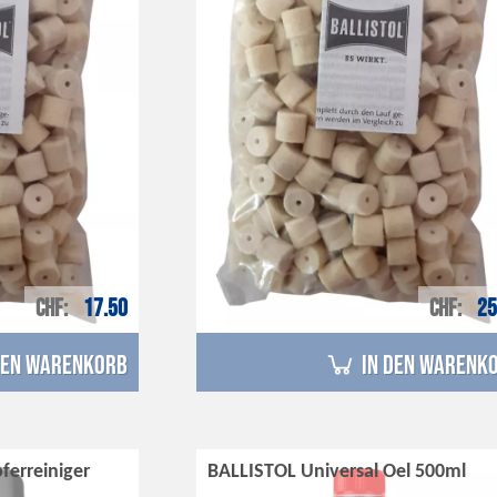
CHF
17.50
CHF
25
den Warenkorb
in den Warenk
ferreiniger
BALLISTOL Universal Oel 500ml