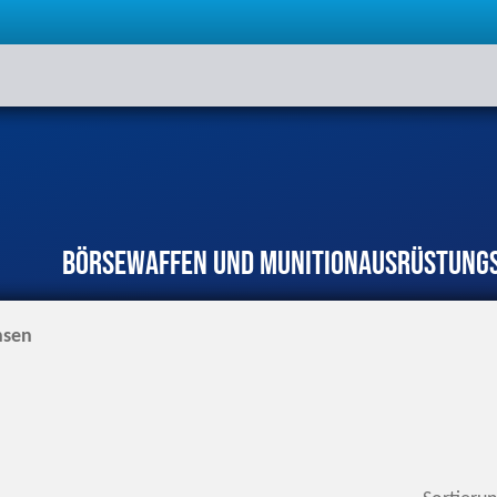
Börse
Waffen und Munition
Ausrüstung
hsen