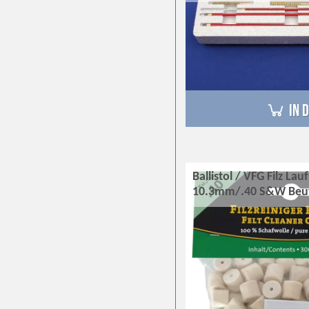
in 
Ballistol / VFG Filz Lau
10.3mm/.40 S&W Beu