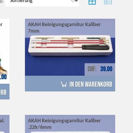
g:
r
AKAH Reinigungsgarnitur Kaliber
7mm
CHF
39.00
.00
in den Warenkorb
orb
al.
AKAH Reinigungsgarnitur Kaliber
.22lr/6mm