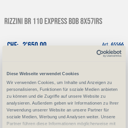
Rizzini BR 110 Express BDB 8x57IRS
CHF
2'650.00
Art.
65566
Reservation
Mit einer Anzahlung von 10 % reservieren
wir das gewünschte Produkt
Diese Webseite verwendet Cookies
Anzahlung
+ CHF 265.00
Wir verwenden Cookies, um Inhalte und Anzeigen zu
personalisieren, Funktionen für soziale Medien anbieten
zu können und die Zugriffe auf unsere Website zu
analysieren. Außerdem geben wir Informationen zu Ihrer
-
+
Anzahl
Stück
Verwendung unserer Website an unsere Partner für
soziale Medien, Werbung und Analysen weiter. Unsere
vergleichen
In den Warenkorb
Partner führen diese Informationen möglicherweise mit