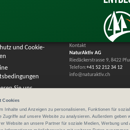
Kontakt
hutz und Cookie-
NaturAktiv AG
ien
Riedäckerstrasse 9, 8422 Pf
ine
Telefon:
+41 52 212 34 12
info@naturaktiv.ch
tsbedingungen
eren Sie uns
t Cookies
 Inhalte und Anzeigen zu personalisieren, Funktionen für sozia
e Zugriffe auf unsere Website zu analysieren. Außerdem geben w
er Website an unsere Partner für soziale Medien, Werbung und 