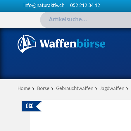
info@naturaktiv.ch
052 212 34 12
Home
Börse
Gebrauchtwaffen
Jagdwaffen
Occ.