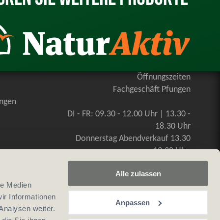
Öffnungszeiten
Fachgeschäft Pfungen
ungen
DI - FR: 09.30 - 12.00 Uhr | 13.30 -
18.30 Uhr
Donnerstag Abendverkauf 13.30
-19.30 Uhr
SA: 09.00 - 16.00 Uhr, durchgehend
Alle zulassen
le Medien
ir Informationen
Anpassen
Analysen weiter.