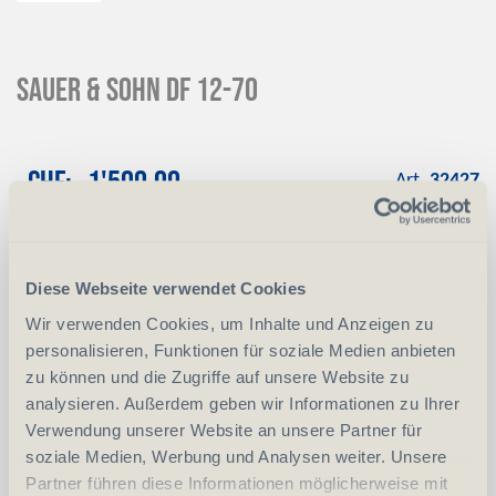
SAUER & SOHN DF 12-70
CHF
1'500.00
Art.
32427
Reservation
Mit einer Anzahlung von 10 % reservieren
Diese Webseite verwendet Cookies
wir das gewünschte Produkt
Wir verwenden Cookies, um Inhalte und Anzeigen zu
Anzahlung
+ CHF 150.00
personalisieren, Funktionen für soziale Medien anbieten
zu können und die Zugriffe auf unsere Website zu
analysieren. Außerdem geben wir Informationen zu Ihrer
-
+
Anzahl
Stück
Verwendung unserer Website an unsere Partner für
soziale Medien, Werbung und Analysen weiter. Unsere
vergleichen
In den Warenkorb
Partner führen diese Informationen möglicherweise mit