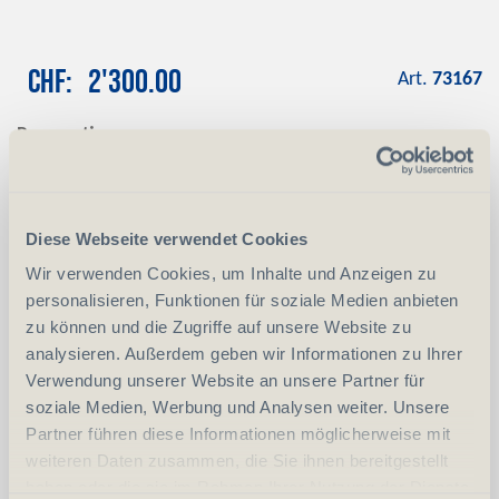
CHF
2'300.00
Art.
73167
Reservation
Mit einer Anzahlung von 10 % reservieren
wir das gewünschte Produkt
Anzahlung
+ CHF 230.00
Diese Webseite verwendet Cookies
Wir verwenden Cookies, um Inhalte und Anzeigen zu
personalisieren, Funktionen für soziale Medien anbieten
-
+
Anzahl
Stück
zu können und die Zugriffe auf unsere Website zu
analysieren. Außerdem geben wir Informationen zu Ihrer
vergleichen
In den Warenkorb
Verwendung unserer Website an unsere Partner für
soziale Medien, Werbung und Analysen weiter. Unsere
Partner führen diese Informationen möglicherweise mit
weiteren Daten zusammen, die Sie ihnen bereitgestellt
Erwerbsvoraussetzung:
haben oder die sie im Rahmen Ihrer Nutzung der Dienste