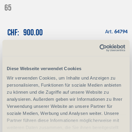
65
CHF
900.00
Art.
64794
Reservation
Mit einer Anzahlung von CHF 100.00
reservieren wir das gewünschte Produkt
Diese Webseite verwendet Cookies
Anzahlung
+ CHF 100.00
Wir verwenden Cookies, um Inhalte und Anzeigen zu
personalisieren, Funktionen für soziale Medien anbieten
zu können und die Zugriffe auf unsere Website zu
-
+
Anzahl
Stück
analysieren. Außerdem geben wir Informationen zu Ihrer
Verwendung unserer Website an unsere Partner für
vergleichen
In den Warenkorb
soziale Medien, Werbung und Analysen weiter. Unsere
Partner führen diese Informationen möglicherweise mit
weiteren Daten zusammen, die Sie ihnen bereitgestellt