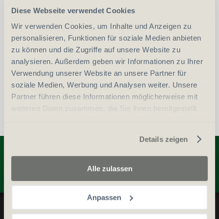
Diese Webseite verwendet Cookies
-
+
Anzahl
Stück
Wir verwenden Cookies, um Inhalte und Anzeigen zu
personalisieren, Funktionen für soziale Medien anbieten
vergleichen
In den Warenkorb
zu können und die Zugriffe auf unsere Website zu
analysieren. Außerdem geben wir Informationen zu Ihrer
Verwendung unserer Website an unsere Partner für
soziale Medien, Werbung und Analysen weiter. Unsere
Partner führen diese Informationen möglicherweise mit
weiteren Daten zusammen, die Sie ihnen bereitgestellt
haben oder die sie im Rahmen Ihrer Nutzung der Dienste
gesammelt haben.
Details zeigen
Entdecken Sie weitere Produkte
Alle zulassen
Anpassen
Datenschutz und Cookie-Richtlinien