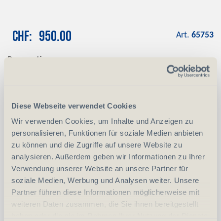
CHF
950.00
Art.
65753
Reservation
Mit einer Anzahlung von CHF 100.00
reservieren wir das gewünschte Produkt
Anzahlung
+ CHF 100.00
Diese Webseite verwendet Cookies
Wir verwenden Cookies, um Inhalte und Anzeigen zu
personalisieren, Funktionen für soziale Medien anbieten
-
+
Anzahl
Stück
zu können und die Zugriffe auf unsere Website zu
analysieren. Außerdem geben wir Informationen zu Ihrer
vergleichen
In den Warenkorb
Verwendung unserer Website an unsere Partner für
soziale Medien, Werbung und Analysen weiter. Unsere
Partner führen diese Informationen möglicherweise mit
weiteren Daten zusammen, die Sie ihnen bereitgestellt
Erwerbsvoraussetzung:
haben oder die sie im Rahmen Ihrer Nutzung der Dienste