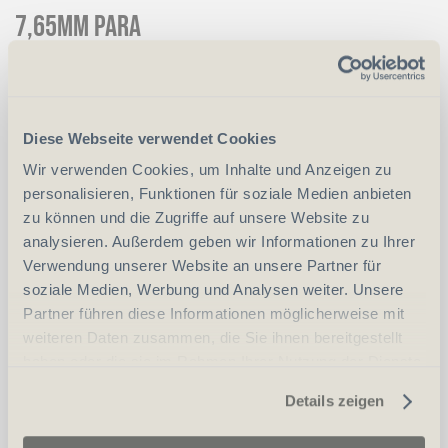
7,65mm para
CHF
900.00
Art.
65496
Diese Webseite verwendet Cookies
Wir verwenden Cookies, um Inhalte und Anzeigen zu
vergleichen
personalisieren, Funktionen für soziale Medien anbieten
zu können und die Zugriffe auf unsere Website zu
analysieren. Außerdem geben wir Informationen zu Ihrer
Verwendung unserer Website an unsere Partner für
Erwerbsvoraussetzung:
soziale Medien, Werbung und Analysen weiter. Unsere
Partner führen diese Informationen möglicherweise mit
Waffenerwerbschein (WES)
weiteren Daten zusammen, die Sie ihnen bereitgestellt
haben oder die sie im Rahmen Ihrer Nutzung der Dienste
Personalien (ID/Pass)
gesammelt haben.
Details zeigen