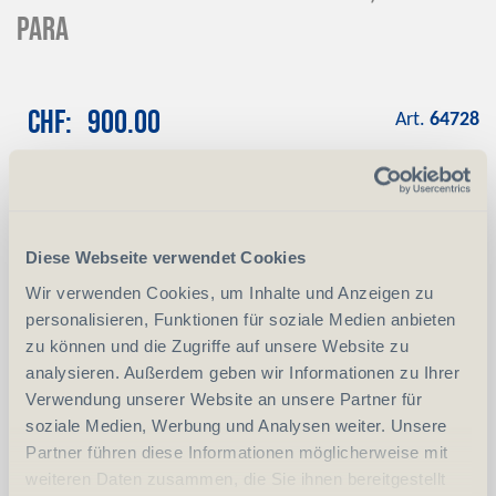
para
CHF
900.00
Art.
64728
Reservation
Mit einer Anzahlung von CHF 100.00
reservieren wir das gewünschte Produkt
Diese Webseite verwendet Cookies
Anzahlung
+ CHF 100.00
Wir verwenden Cookies, um Inhalte und Anzeigen zu
personalisieren, Funktionen für soziale Medien anbieten
zu können und die Zugriffe auf unsere Website zu
-
+
Anzahl
Stück
analysieren. Außerdem geben wir Informationen zu Ihrer
Verwendung unserer Website an unsere Partner für
vergleichen
In den Warenkorb
soziale Medien, Werbung und Analysen weiter. Unsere
Partner führen diese Informationen möglicherweise mit
weiteren Daten zusammen, die Sie ihnen bereitgestellt