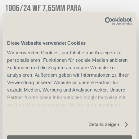
1906/24 WF 7,65mm para
CHF
950.00
Art.
63656
Diese Webseite verwendet Cookies
Wir verwenden Cookies, um Inhalte und Anzeigen zu
vergleichen
personalisieren, Funktionen für soziale Medien anbieten
zu können und die Zugriffe auf unsere Website zu
analysieren. Außerdem geben wir Informationen zu Ihrer
Verwendung unserer Website an unsere Partner für
Erwerbsvoraussetzung:
soziale Medien, Werbung und Analysen weiter. Unsere
Partner führen diese Informationen möglicherweise mit
Waffenerwerbschein (WES)
weiteren Daten zusammen, die Sie ihnen bereitgestellt
haben oder die sie im Rahmen Ihrer Nutzung der Dienste
Personalien (ID/Pass)
gesammelt haben.
Details zeigen