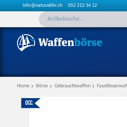
info@naturaktiv.ch
052 212 34 12
Home
Börse
Gebrauchtwaffen
Faustfeuerwaf
Occ.