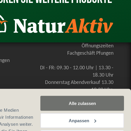
Öffnungszeiten
Fachgeschäft Pfungen
ungen
DI - FR: 09.30 - 12.00 Uhr | 13.30 -
18.30 Uhr
Donnerstag Abendverkauf 13.30
-19.30 Uhr
SA: 09.00 - 16.00 Uhr, durchgehend
Alle zulassen
le Medien
ir Informationen
Anpassen
Analysen weiter.