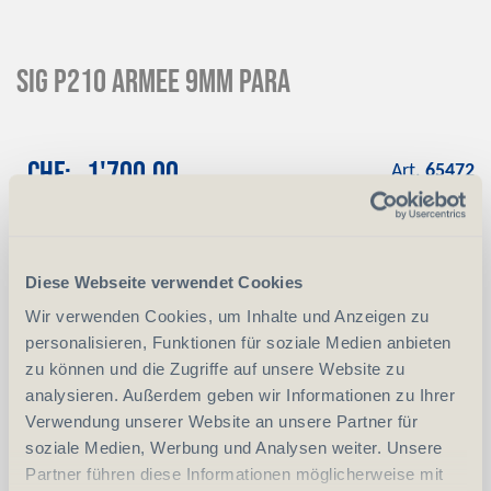
SIG P210 Armee 9mm para
CHF
1'700.00
Art.
65472
Reservation
Mit einer Anzahlung von 10 % reservieren
wir das gewünschte Produkt
Diese Webseite verwendet Cookies
Anzahlung
+ CHF 170.00
Wir verwenden Cookies, um Inhalte und Anzeigen zu
personalisieren, Funktionen für soziale Medien anbieten
zu können und die Zugriffe auf unsere Website zu
analysieren. Außerdem geben wir Informationen zu Ihrer
-
+
Anzahl
Stück
Verwendung unserer Website an unsere Partner für
soziale Medien, Werbung und Analysen weiter. Unsere
vergleichen
In den Warenkorb
Partner führen diese Informationen möglicherweise mit