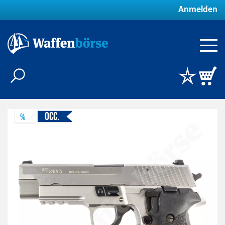
Anmelden
Occ.
%