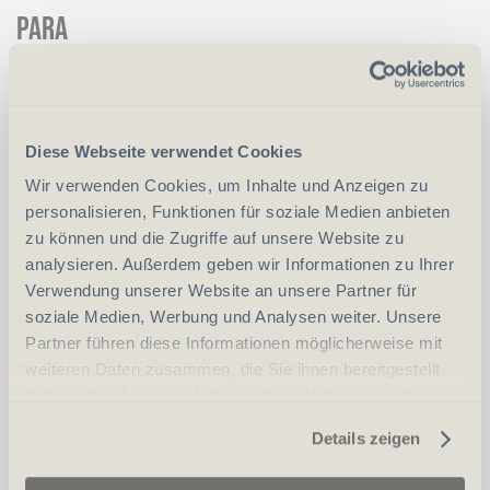
para
CHF
1'700.00
CHF
2'000.00
Art.
62496
Diese Webseite verwendet Cookies
Wir verwenden Cookies, um Inhalte und Anzeigen zu
vergleichen
personalisieren, Funktionen für soziale Medien anbieten
zu können und die Zugriffe auf unsere Website zu
analysieren. Außerdem geben wir Informationen zu Ihrer
Verwendung unserer Website an unsere Partner für
Erwerbsvoraussetzung:
soziale Medien, Werbung und Analysen weiter. Unsere
Partner führen diese Informationen möglicherweise mit
Waffenerwerbschein (WES)
weiteren Daten zusammen, die Sie ihnen bereitgestellt
haben oder die sie im Rahmen Ihrer Nutzung der Dienste
Personalien (ID/Pass)
gesammelt haben.
Details zeigen