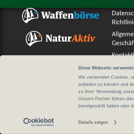
Datensc
Richtlin
Allgeme
Geschäf
Kontakti
Diese Webseite verwende
Wir verwenden Cookies, um
anbieten zu können und di
Design von
zu Ihrer Verwendung unser
Unsere Partner führen die
bereitgestellt haben oder
Details zeigen