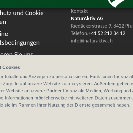
Kontakt
hutz und Cookie-
NaturAktiv AG
ien
Riedäckerstrasse 9, 8422 Pf
ine
Telefon:
+41 52 212 34 12
info@naturaktiv.ch
tsbedingungen
eren Sie uns
t Cookies
 Inhalte und Anzeigen zu personalisieren, Funktionen für sozia
e Zugriffe auf unsere Website zu analysieren. Außerdem geben w
er Website an unsere Partner für soziale Medien, Werbung und 
se Informationen möglicherweise mit weiteren Daten zusammen, 
 die sie im Rahmen Ihrer Nutzung der Dienste gesammelt haben.