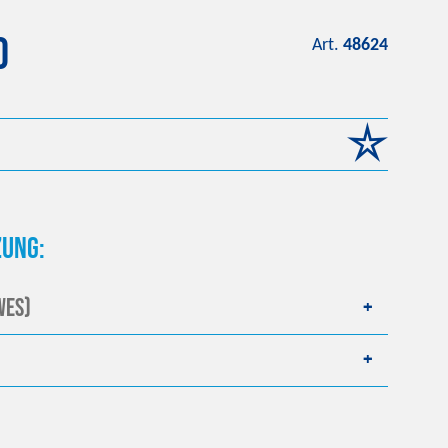
0
Art.
48624
ung:
WES)