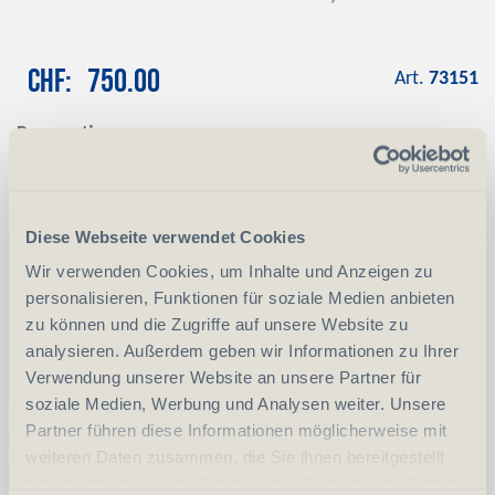
CHF
750.00
Art.
73151
Reservation
Mit einer Anzahlung von CHF 100.00
reservieren wir das gewünschte Produkt
Anzahlung
+ CHF 100.00
Diese Webseite verwendet Cookies
Wir verwenden Cookies, um Inhalte und Anzeigen zu
personalisieren, Funktionen für soziale Medien anbieten
-
+
Anzahl
Stück
zu können und die Zugriffe auf unsere Website zu
analysieren. Außerdem geben wir Informationen zu Ihrer
vergleichen
In den Warenkorb
Verwendung unserer Website an unsere Partner für
soziale Medien, Werbung und Analysen weiter. Unsere
Partner führen diese Informationen möglicherweise mit
weiteren Daten zusammen, die Sie ihnen bereitgestellt
Erwerbsvoraussetzung:
haben oder die sie im Rahmen Ihrer Nutzung der Dienste