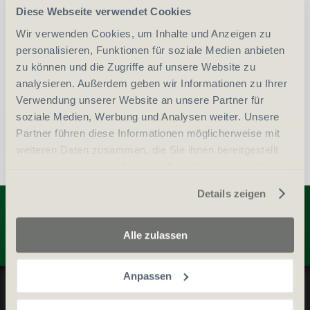
Diese Webseite verwendet Cookies
Erwerbsvoraussetzung:
Wir verwenden Cookies, um Inhalte und Anzeigen zu
personalisieren, Funktionen für soziale Medien anbieten
Waffenerwerbschein (WES)
zu können und die Zugriffe auf unsere Website zu
analysieren. Außerdem geben wir Informationen zu Ihrer
Personalien (ID/Pass)
Verwendung unserer Website an unsere Partner für
soziale Medien, Werbung und Analysen weiter. Unsere
Partner führen diese Informationen möglicherweise mit
weiteren Daten zusammen, die Sie ihnen bereitgestellt
haben oder die sie im Rahmen Ihrer Nutzung der Dienste
gesammelt haben.
Details zeigen
Entdecken Sie weitere Produkte
Alle zulassen
Anpassen
Datenschutz und Cookie-Richtlinien
Allgemeine Geschäftsbedingungen