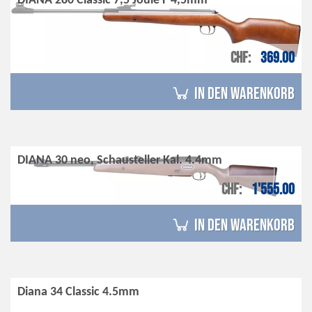
DIANA 280 Classic 7,5 Joule F 4,5mm
CHF
369.00
in den Warenkorb
DIANA 30 neo, Schausteller Kal. 4.4mm
CHF
1'555.00
in den Warenkorb
Diana 34 Classic 4.5mm