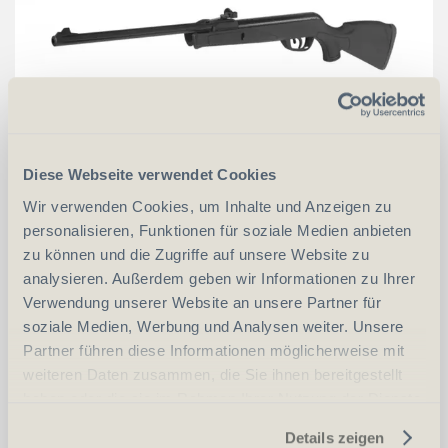
Diese Webseite verwendet Cookies
Wir verwenden Cookies, um Inhalte und Anzeigen zu
CHF
129.00
personalisieren, Funktionen für soziale Medien anbieten
zu können und die Zugriffe auf unsere Website zu
in den Warenkorb
analysieren. Außerdem geben wir Informationen zu Ihrer
Verwendung unserer Website an unsere Partner für
soziale Medien, Werbung und Analysen weiter. Unsere
Partner führen diese Informationen möglicherweise mit
GAMO Delta Kal. 4.5mm mit ZF
weiteren Daten zusammen, die Sie ihnen bereitgestellt
haben oder die sie im Rahmen Ihrer Nutzung der Dienste
gesammelt haben.
Details zeigen