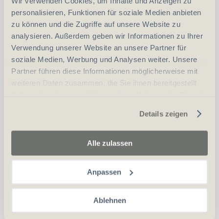
Wir verwenden Cookies, um Inhalte und Anzeigen zu
personalisieren, Funktionen für soziale Medien anbieten
zu können und die Zugriffe auf unsere Website zu
analysieren. Außerdem geben wir Informationen zu Ihrer
SIG PE90 Blue Star 5.56x45/GP90
Verwendung unserer Website an unsere Partner für
soziale Medien, Werbung und Analysen weiter. Unsere
Partner führen diese Informationen möglicherweise mit
weiteren Daten zusammen, die Sie ihnen bereitgestellt
haben oder die sie im Rahmen Ihrer Nutzung der Dienste
gesammelt haben.
Details zeigen
Alle zulassen
CHF
3'785.00
Anpassen
in den Warenkorb
Ablehnen