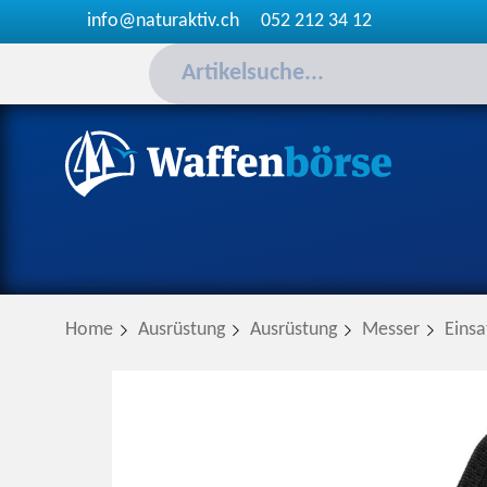
info@naturaktiv.ch
052 212 34 12
Home
Ausrüstung
Ausrüstung
Messer
Eins