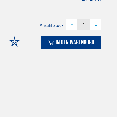
Art.
42167
-
+
Anzahl
Stück
In den Warenkorb