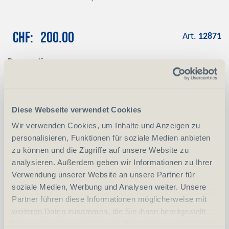
CHF
200.00
Art.
12871
Reservation
Mit einer Anzahlung von CHF 100.00
reservieren wir das gewünschte Produkt
Anzahlung
+ CHF 100.00
Diese Webseite verwendet Cookies
Wir verwenden Cookies, um Inhalte und Anzeigen zu
personalisieren, Funktionen für soziale Medien anbieten
-
+
Anzahl
Stück
zu können und die Zugriffe auf unsere Website zu
analysieren. Außerdem geben wir Informationen zu Ihrer
vergleichen
In den Warenkorb
Verwendung unserer Website an unsere Partner für
soziale Medien, Werbung und Analysen weiter. Unsere
Partner führen diese Informationen möglicherweise mit
weiteren Daten zusammen, die Sie ihnen bereitgestellt
Erwerbsvoraussetzung:
haben oder die sie im Rahmen Ihrer Nutzung der Dienste