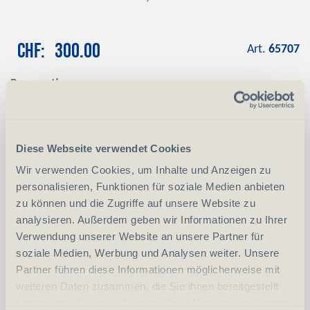
CHF
300.00
Art.
65707
Reservation
Mit einer Anzahlung von CHF 100.00
reservieren wir das gewünschte Produkt
Anzahlung
+ CHF 100.00
Diese Webseite verwendet Cookies
Wir verwenden Cookies, um Inhalte und Anzeigen zu
personalisieren, Funktionen für soziale Medien anbieten
-
+
Anzahl
Stück
zu können und die Zugriffe auf unsere Website zu
analysieren. Außerdem geben wir Informationen zu Ihrer
vergleichen
In den Warenkorb
Verwendung unserer Website an unsere Partner für
soziale Medien, Werbung und Analysen weiter. Unsere
Partner führen diese Informationen möglicherweise mit
weiteren Daten zusammen, die Sie ihnen bereitgestellt
Erwerbsvoraussetzung:
haben oder die sie im Rahmen Ihrer Nutzung der Dienste