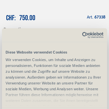
CHF
750.00
Art.
67338
Reservation
Mit einer Anzahlung von CHF 100.00
reservieren wir das gewünschte Produkt
Anzahlung
+ CHF 100.00
Diese Webseite verwendet Cookies
Wir verwenden Cookies, um Inhalte und Anzeigen zu
personalisieren, Funktionen für soziale Medien anbieten
-
+
Anzahl
Stück
zu können und die Zugriffe auf unsere Website zu
analysieren. Außerdem geben wir Informationen zu Ihrer
vergleichen
In den Warenkorb
Verwendung unserer Website an unsere Partner für
soziale Medien, Werbung und Analysen weiter. Unsere
Partner führen diese Informationen möglicherweise mit
weiteren Daten zusammen, die Sie ihnen bereitgestellt
Erwerbsvoraussetzung:
haben oder die sie im Rahmen Ihrer Nutzung der Dienste