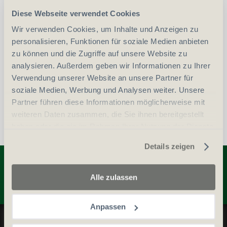
Diese Webseite verwendet Cookies
-
+
Anzahl
Stück
Wir verwenden Cookies, um Inhalte und Anzeigen zu
personalisieren, Funktionen für soziale Medien anbieten
vergleichen
In den Warenkorb
zu können und die Zugriffe auf unsere Website zu
analysieren. Außerdem geben wir Informationen zu Ihrer
Verwendung unserer Website an unsere Partner für
soziale Medien, Werbung und Analysen weiter. Unsere
Partner führen diese Informationen möglicherweise mit
weiteren Daten zusammen, die Sie ihnen bereitgestellt
haben oder die sie im Rahmen Ihrer Nutzung der Dienste
gesammelt haben.
Details zeigen
Entdecken Sie weitere Produkte
Alle zulassen
Anpassen
Datenschutz und Cookie-Richtlinien