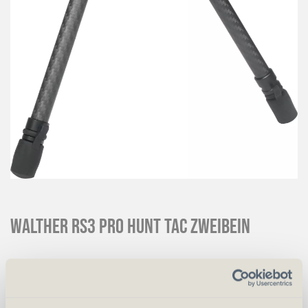
Walther RS3 Pro Hunt Tac Zweibein
CHF
372.00
Art.
71823