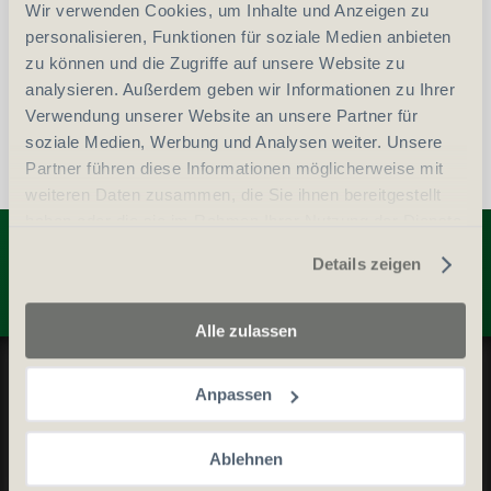
vergleichen
In den Warenkorb
Wir verwenden Cookies, um Inhalte und Anzeigen zu
personalisieren, Funktionen für soziale Medien anbieten
zu können und die Zugriffe auf unsere Website zu
analysieren. Außerdem geben wir Informationen zu Ihrer
Verwendung unserer Website an unsere Partner für
soziale Medien, Werbung und Analysen weiter. Unsere
Partner führen diese Informationen möglicherweise mit
weiteren Daten zusammen, die Sie ihnen bereitgestellt
haben oder die sie im Rahmen Ihrer Nutzung der Dienste
Entdecken Sie weitere Produkte
gesammelt haben.
Details zeigen
Alle zulassen
Datenschutz und Cookie-Richtlinien
Anpassen
Allgemeine Geschäftsbedingungen
Kontaktieren Sie uns
Ablehnen